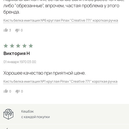
либо "обрезанные", впрочем, частая проблема у этого
бренда.
Кисть белка имитация №6 круглая Pinax "Creative 771" короткая ручка
3
0
Виктория Н
01 января 1970 03:00
Хорошее качество при приятной цене.
Кисть белка имитация №1 круглая Pinax "Creative 771" короткая ручка
0
0
Кешбэк
с каждой покупки