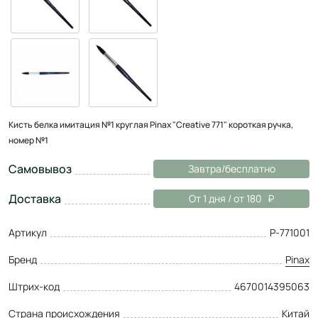
Кисть белка имитация №1 круглая Pinax "Creative 771" короткая ручка,
номер №1
Самовывоз
Завтра/бесплатно
Доставка
От 1 дня / от 180
Артикул
P-771001
Бренд
Pinax
Штрих-код
4670014395063
Страна происхождения
Китай