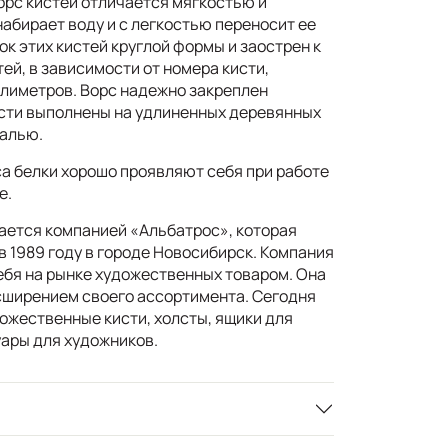
орс кистей отличается мягкостью и
абирает воду и с легкостью переносит ее
ок этих кистей круглой формы и заострен к
тей, в зависимости от номера кисти,
иллиметров. Ворс надежно закреплен
сти выполнены на удлиненных деревянных
малью.
са белки хорошо проявляют себя при работе
е.
ается компанией «Альбатрос», которая
 1989 году в городе Новосибирск. Компания
бя на рынке художественных товаром. Она
сширением своего ассортимента. Сегодня
ожественные кисти, холсты, ящики для
уары для художников.