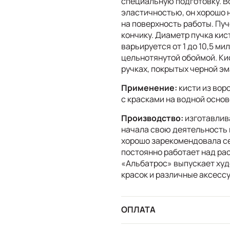
специальную подготовку. В
эластичностью, он хорошо н
на поверхность работы. Пуч
кончику. Диаметр пучка кис
варьируется от 1 до 10,5 м
цельнотянутой обоймой. Ки
ручках, покрытых черной э
Применение:
кисти из вор
с красками на водной основ
Производство:
изготавлив
начала свою деятельность в
хорошо зарекомендовала се
постоянно работает над ра
«Альбатрос» выпускает худ
красок и различные аксесс
ОПЛАТА