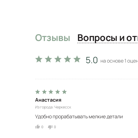
Отзывы
Вопро
5.0
на основе
1
оцен
Анастасия
Из города
Черкесск
Удобно прорабатывать мелкие детали
0
0