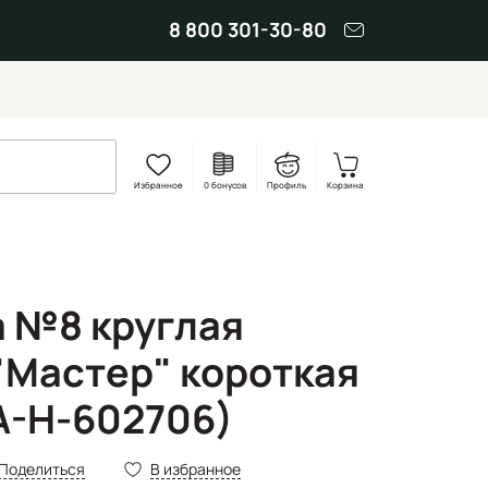
8 800 301-30-80
Избранное
0 бонусов
Профиль
Корзина
а №8 круглая
"Мастер" короткая
.А-Н-602706)
Поделиться
В избранное