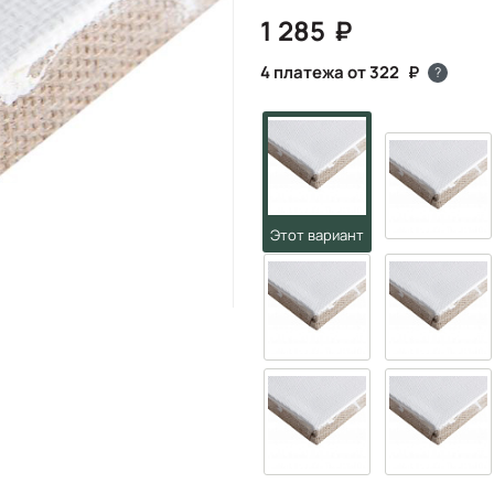
1 285
4 платежа от 322
?