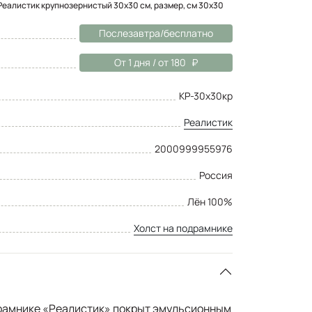
Реалистик крупнозернистый 30x30 см, размер, см 30x30
Послезавтра/бесплатно
От 1 дня / от 180
КР-30х30кр
Реалистик
2000999955976
Россия
Лён 100%
Холст на подрамнике
драмнике «Реалистик» покрыт эмульсионным