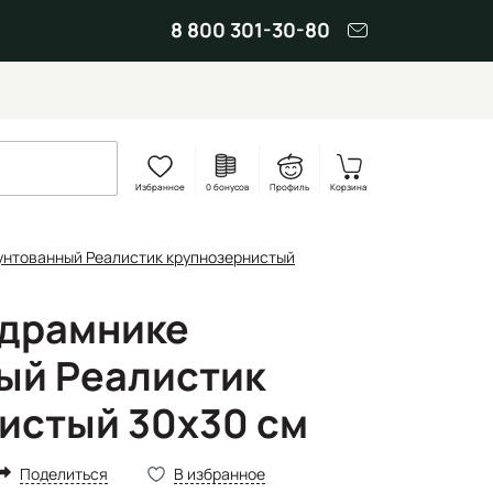
8 800 301-30-80
Избранное
0 бонусов
Профиль
Корзина
унтованный Реалистик крупнозернистый
одрамнике
ый Реалистик
истый 30x30 см
Поделиться
В избранное