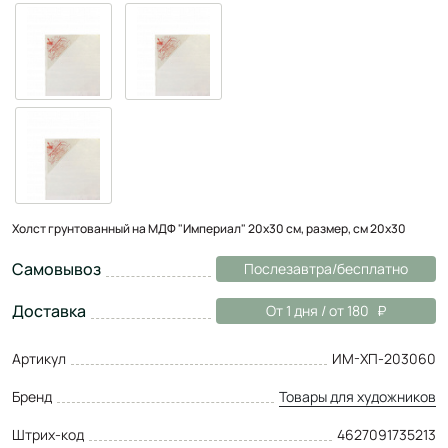
Холст грунтованный на МДФ "Империал" 20x30 см, размер, см 20x30
Самовывоз
Послезавтра/бесплатно
Доставка
От 1 дня / от 180
Артикул
ИМ-ХП-203060
Бренд
Товары для художников
Штрих-код
4627091735213