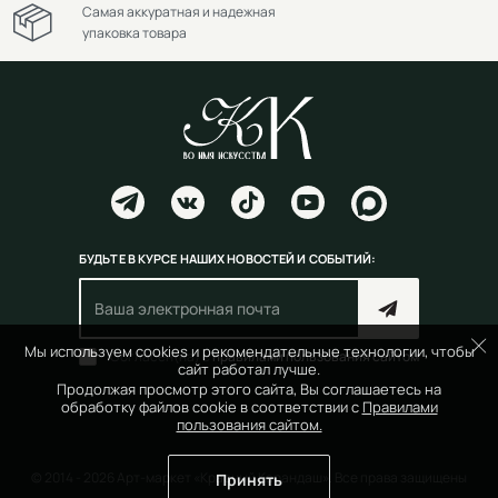
Самая аккуратная и надежная
упаковка товара
БУДЬТЕ В КУРСЕ НАШИХ НОВОСТЕЙ И СОБЫТИЙ:
Мы используем cookies и рекомендательные технологии, чтобы
Согласен(на) с
правилами пользования сайтом
сайт работал лучше.
Продолжая просмотр этого сайта, Вы соглашаетесь на
обработку файлов cookie в соответствии с
Правилами
пользования сайтом.
© 2014 - 2026 Арт-маркет «Красный Карандаш». Все права защищены
Принять