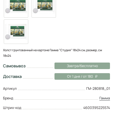
Холст грунтованный на картоне Гамма "Студия" 18х24 см, размер, см
18х24
Самовывоз
Завтра/бесплатно
Доставка
От 1 дня / от 180
Артикул
ГМ-280818_01
Бренд
Гамма
Штрих-код
4600395225574