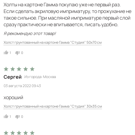
Холты на картоне Гамма покупаю уже не первый раз.
Если сделать акриловую имприматуру, то прожухание не
такое сильное. При масляной имприматуре первый слой
сразу практически не впитывается, писать удобно.
Я рекомендую этот товар!
Холст грунтованный на картоне Гамма "Студия" 50х70 см
1
0
Сергей
Из города
Москва
03 августа 2022 09:43
хороший
Холст грунтованный на картоне Гамма "Студия" 30х35 см
1
0