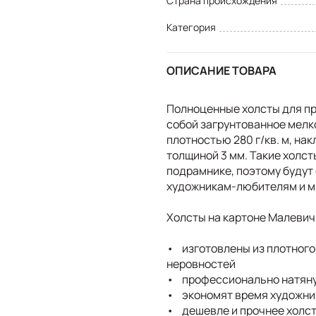
Страна происхождения
Категория
ОПИСАНИЕ ТОВАРА
Полноценные холсты для п
собой загрунтованное мелк
плотностью 280 г/кв. м, на
толщиной 3 мм. Такие холс
подрамнике, поэтому будут
художникам-любителям и м
Холсты на картоне Малевич
• изготовлены из плотного 
неровностей
• профессионально натяну
• экономят время художник
• дешевле и прочнее холст