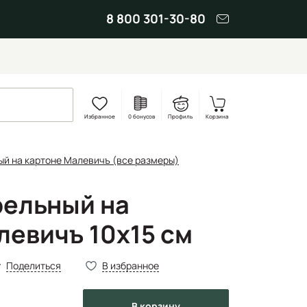
8 800 301-30-80
Избранное
0 бонусов
Профиль
Корзина
ый на картоне Малевичъ (все размеры)
рельный на
левичъ 10x15 см
Поделиться
В избранное
в корзину