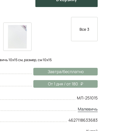
Все 3
ичъ 10x15 см, размер, см 10х15
Завтра/бесплатно
От 1 дня / от 180
МЛ-251015
Малевичъ
4627118633683