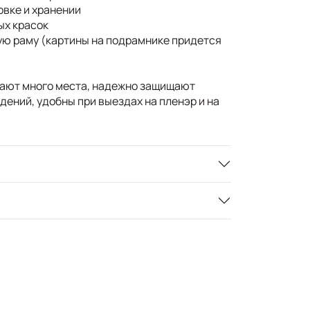
вке и хранении
ых красок
ю раму (картины на подрамнике придется
мают много места, надежно защищают
ений, удобны при выездах на пленэр и на