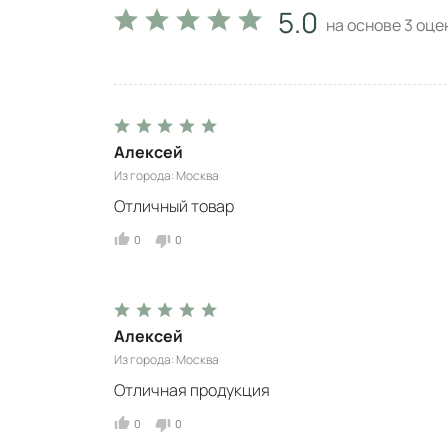
5.0
на основе
3
оцен
Алексей
Из города
Москва
Отличный товар
0
0
Алексей
Из города
Москва
Отличная продукция
0
0