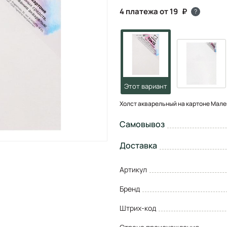
4 платежа от 19
?
Холст акварельный на картоне Малев
Самовывоз
Доставка
Артикул
Бренд
Штрих-код