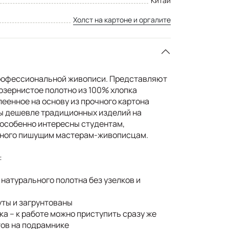
Китай
Холст на картоне и оргалите
рофессиональной живописи. Представляют
озернистое полотно из 100% хлопка
клеенное на основу из прочного картона
ты дешевле традиционных изделий на
 особенно интересны студентам,
ного пишущим мастерам-живописцам.
:
натурального полотна без узелков и
ты и загрунтованы
а – к работе можно приступить сразу же
ов на подрамнике