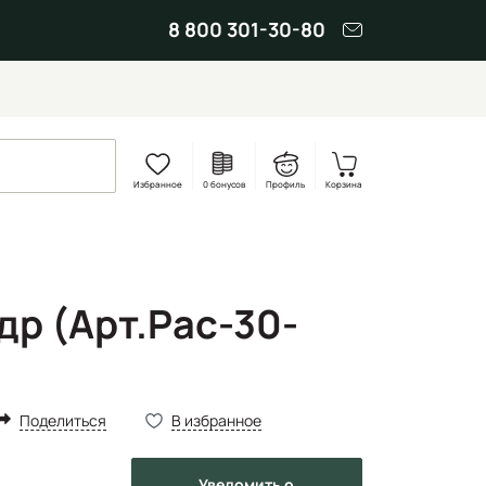
8 800 301-30-80
Избранное
0 бонусов
Профиль
Корзина
др (Арт.Рас-30-
Поделиться
В избранное
Уведомить
о