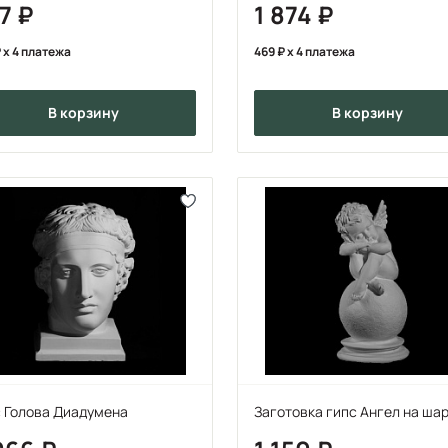
37
1 874
x 4 платежа
469
x 4 платежа
в корзину
в корзину
с Голова Диадумена
Заготовка гипс Ангел на ша