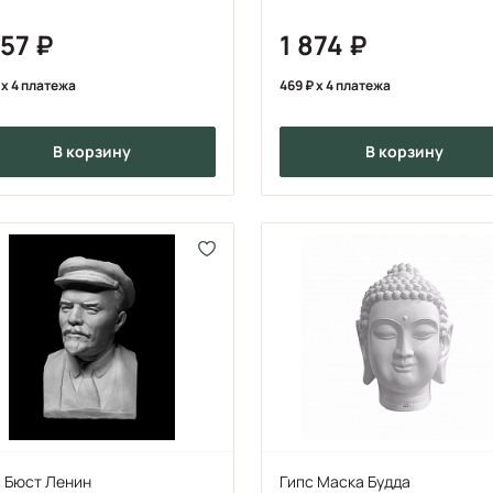
257
1 874
x 4 платежа
469
x 4 платежа
в корзину
в корзину
с Бюст Ленин
Гипс Маска Будда