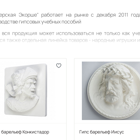
ерская Экорше" работает на рынке с декабря 2011 год
водстве гипсовых учебных пособий
 вся продукция может использоваться не только как уче
ся также отдельная линейка товаров - народные игрушки 
сить или использовать для различных техник – мармариров
ерская Экорше" использует собственную технологию форм
ия полыми внутри, при этом на поверхности вы не найдете н
рядок легче и тем не менее цельными, что дополнительно у
овые учебные пособия отвечают всем учебным крит
опрочного скульптурного гипса марки ГВВС - 16 ТУ 21-РСФ
его сертификаты соответствия «ГОСТ Р», «Мосстройсерт
чение.
 барельеф Конкистадор
Гипс барельеф Иисус