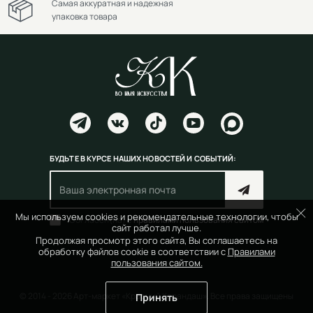
Самая аккуратная и надежная
упаковка товара
БУДЬТЕ В КУРСЕ НАШИХ НОВОСТЕЙ И СОБЫТИЙ:
Мы используем cookies и рекомендательные технологии, чтобы
Согласен(на) с
правилами пользования сайтом
сайт работал лучше.
Продолжая просмотр этого сайта, Вы соглашаетесь на
обработку файлов cookie в соответствии с
Правилами
пользования сайтом.
© 2014 - 2026 Арт-маркет «Красный Карандаш». Все права защищены
Принять