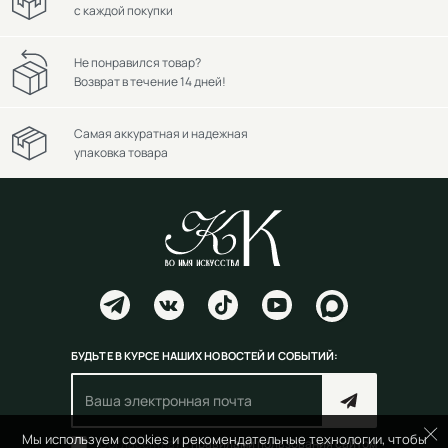
с каждой покупки
Не понравился товар?
Возврат в течение 14 дней!
Самая аккуратная и надежная
упаковка товара
БУДЬТЕ В КУРСЕ НАШИХ НОВОСТЕЙ И СОБЫТИЙ:
Мы используем cookies и рекомендательные технологии, чтобы
Согласен(на) с
правилами пользования сайтом