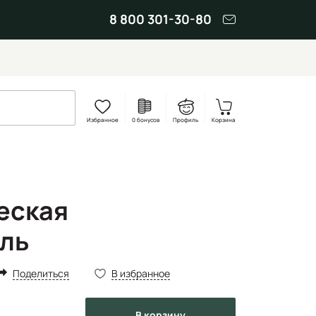
8 800 301-30-80
Избранное
0 бонусов
Профиль
Корзина
еская
ль
Поделиться
В избранное
в корзину