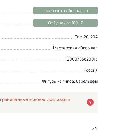
Послезавтра/бесплатно
От 1 дня / от 180
Рас-20-204
Мастерская «Экорше»
2000785820013
Россия
Фигуры из гипса, барельефы
граниченные условия доставки и
?