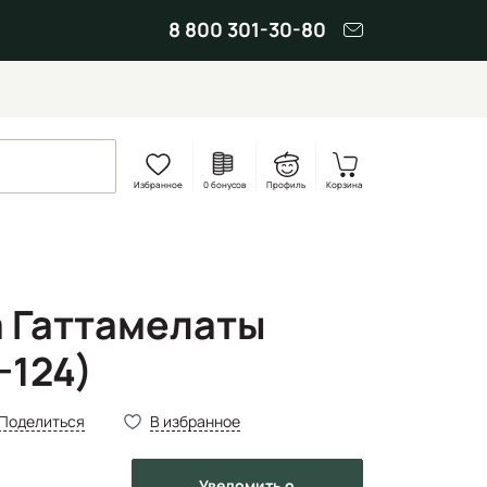
8 800 301-30-80
Избранное
0 бонусов
Профиль
Корзина
а Гаттамелаты
-124)
Поделиться
В избранное
Уведомить
о