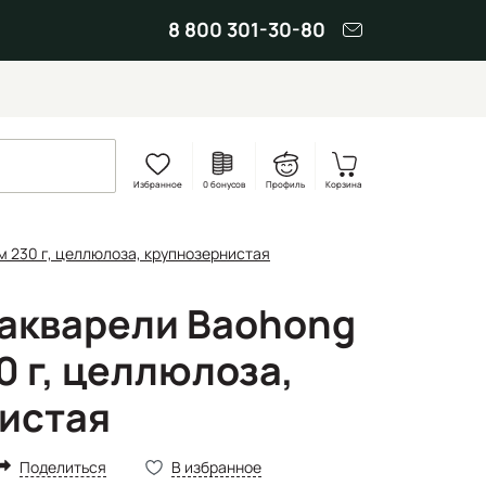
8 800 301-30-80
Избранное
0 бонусов
Профиль
Корзина
м 230 г, целлюлоза, крупнозернистая
 акварели Baohong
0 г, целлюлоза,
истая
Поделиться
В избранное