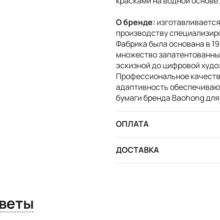
красками на водной основе
О бренде:
изготавливается
производству специализиро
Фабрика была основана в 19
множество запатентованных
эскизной до цифровой худо
Профессиональное качество
адаптивность обеспечиваю
бумаги бренда Baohong для
ОПЛАТА
ДОСТАВКА
сы и ответы