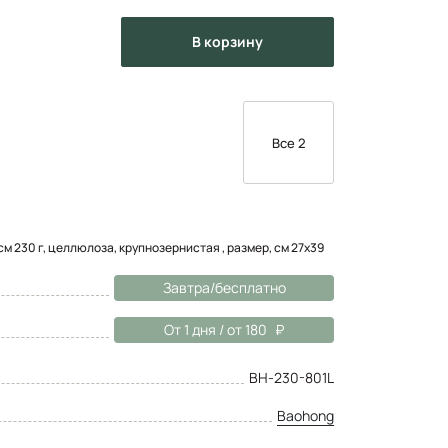
в корзину
Все 2
м 230 г, целлюлоза, крупнозернистая , размер, см 27x39
Завтра/бесплатно
От 1 дня / от 180
BH-230-801L
Baohong