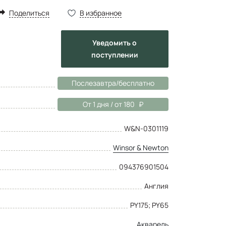
Поделиться
В избранное
Уведомить
о
поступлении
Послезавтра/бесплатно
От 1 дня / от 180
W&N-0301119
Winsor & Newton
094376901504
Англия
PY175; PY65
Акварель