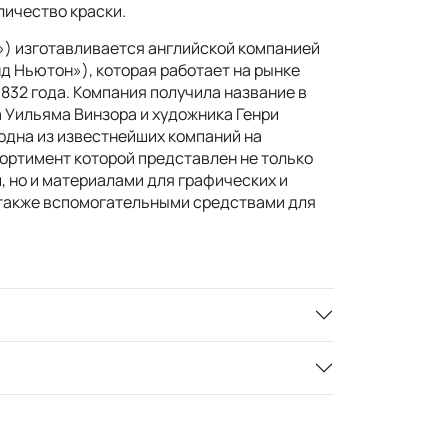
личество краски.
) изготавливается английской компанией
д Ньютон»), которая работает на рынке
832 года. Компания получила название в
а Уильяма Винзора и художника Генри
одна из известнейших компаний на
ортимент которой представлен не только
 но и материалами для графических и
 также вспомогательными средствами для