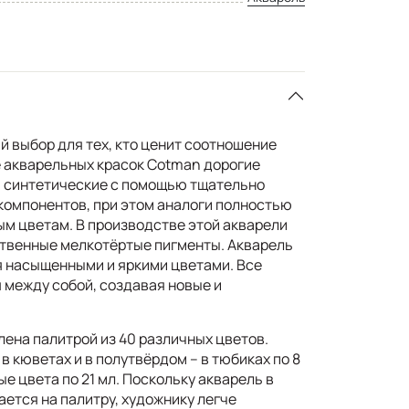
й выбор для тех, кто ценит соотношение
е акварельных красок Cotman дорогие
а синтетические с помощью тщательно
омпонентов, при этом аналоги полностью
м цветам. В производстве этой акварели
твенные мелкотёртые пигменты. Акварель
я насыщенными и яркими цветами. Все
между собой, создавая новые и
ена палитрой из 40 различных цветов.
в кюветах и в полутвёрдом – в тюбиках по 8
е цвета по 21 мл. Поскольку акварель в
ется на палитру, художнику легче