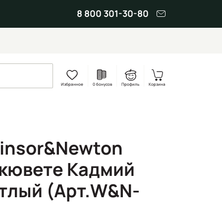
8 800 301-30-80
Избранное
0 бонусов
Профиль
Корзина
insor&Newton
 кювете Кадмий
тлый (Арт.W&N-