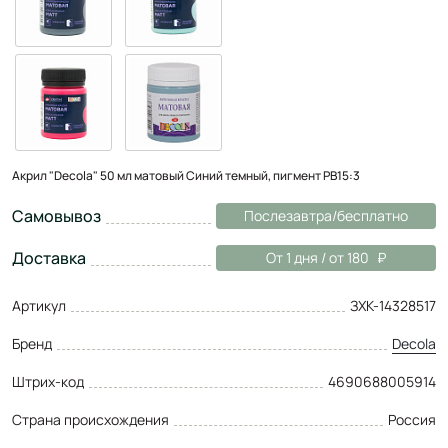
Акрил "Decola" 50 мл матовый Синий темный, пигмент PB15:3
Самовывоз
Послезавтра/бесплатно
Доставка
От 1 дня / от 180
Артикул
ЗХК-14328517
Бренд
Decola
Штрих-код
4690688005914
Страна происхождения
Россия