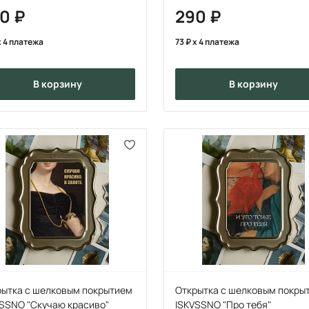
90
290
 4 платежа
73
x 4 платежа
в корзину
в корзину
рытка с шелковым покрытием
Открытка с шелковым покры
VSSNO "Скучаю красиво"
ISKVSSNO "Про тебя"