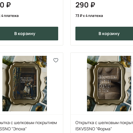
90
290
 4 платежа
73
x 4 платежа
в корзину
в корзину
рытка с шелковым покрытием
Открытка с шелковым покры
SSNO "Эпоха"
ISKVSSNO "Форма"