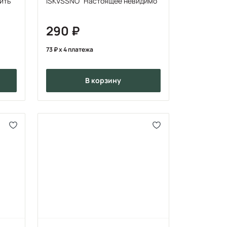
ить"
ISKVSSNO "Настоящее невидимо"
290
73
x 4 платежа
в корзину