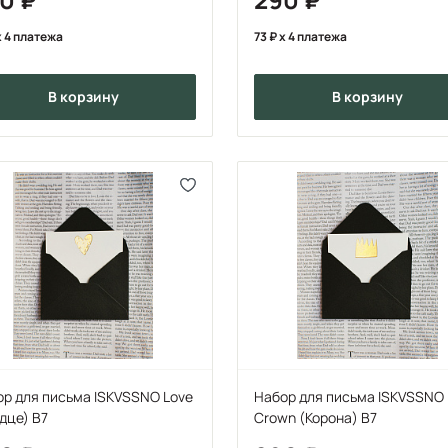
 4 платежа
73
x 4 платежа
в корзину
в корзину
р для письма ISKVSSNO Love
Набор для письма ISKVSSNO
дце) B7
Crown (Корона) B7