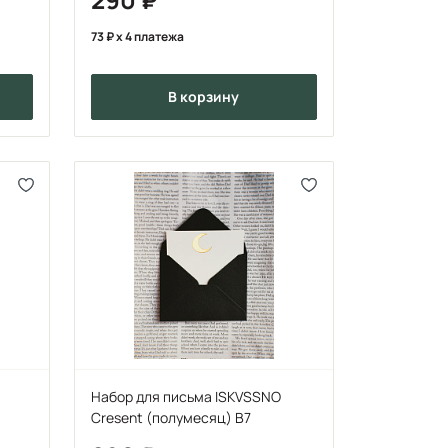
73
x 4 платежа
в корзину
Набор для письма ISKVSSNO
Cresent (полумесяц) B7