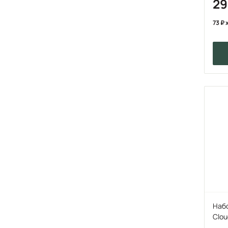
2
73
x
Наб
Clou