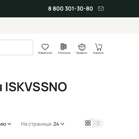
8 800 301-30-80
Избранное
0 бонусов
Профиль
Корзина
я ISKVSSNO
нию
На странице:
24