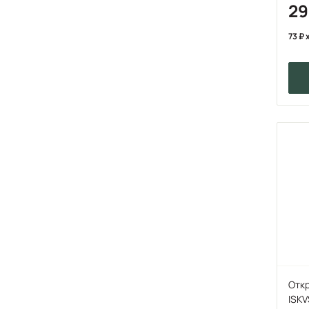
2
73
x
Отк
ISKV