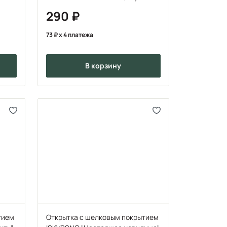
290
73
x 4 платежа
в корзину
тием
Открытка с шелковым покрытием