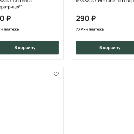
VSSNO "Она была
ISKVSSNO "Не о чем не говор
ератрицей"
90
290
 4 платежа
73
x 4 платежа
в корзину
в корзину