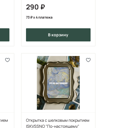
290
73
x 4 платежа
в корзину
тием
Открытка с шелковым покрытием
ISKVSSNO "По-настоящему"