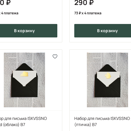
90
290
 4 платежа
73
x 4 платежа
в корзину
в корзину
ор для письма ISKVSSNO
Набор для письма ISKVSSNO 
d (облако) B7
(птичка) B7