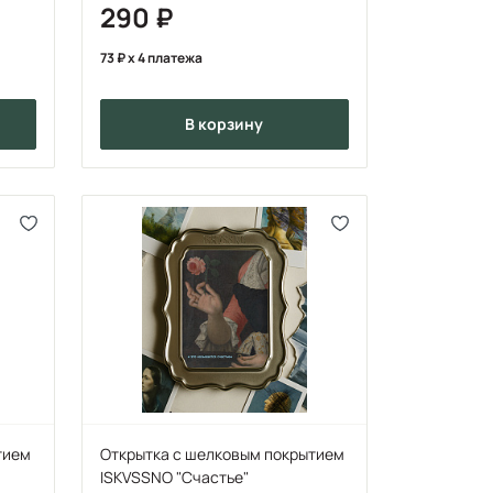
290
73
x 4 платежа
в корзину
тием
Открытка с шелковым покрытием
ISKVSSNO "Счастье"