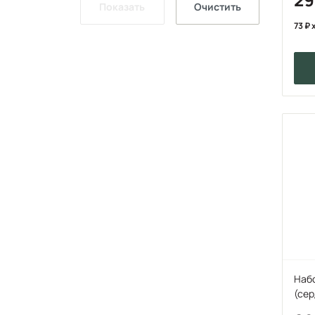
Показать
Очистить
73
x
Набо
(сер