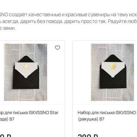
SNO создаёт качественные и красивые сувениры на тему иск
 всегда, дарить без повода, дарить просто так. Радуйте лю
с вами.
р для письма ISKVSSNO Star
Набор для письма ISKVSSNO 
зда) B7
(ракушка) B7
90
290