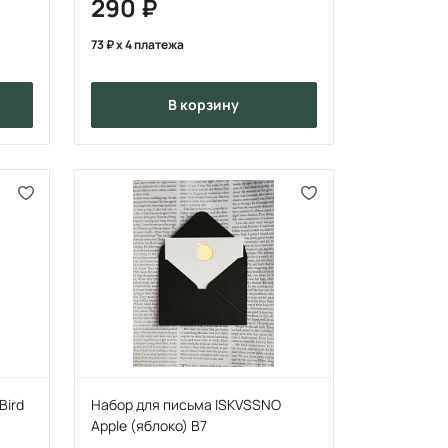
290
73
x 4 платежа
в корзину
Bird
Набор для письма ISKVSSNO
Apple (яблоко) B7