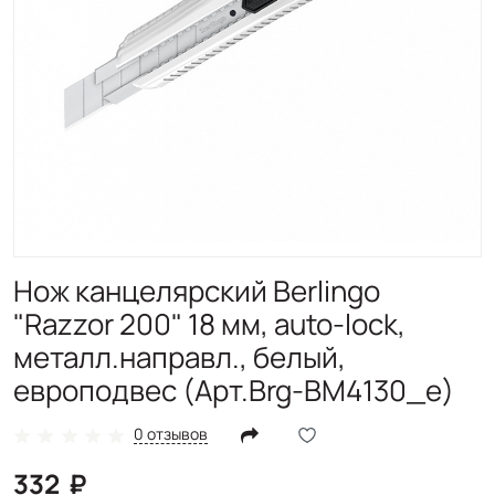
Нож канцелярский Berlingo
"Razzor 200" 18 мм, auto-lock,
металл.направл., белый,
европодвес (Арт.Brg-BM4130_e)
0 отзывов
332