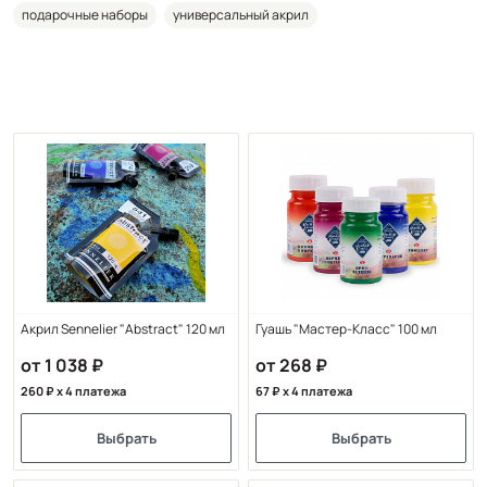
подарочные наборы
универсальный акрил
Акрил Sennelier "Abstract" 120 мл
Гуашь "Мастер-Класс" 100 мл
от 1 038
от 268
260
x 4 платежа
67
x 4 платежа
Выбрать
Выбрать