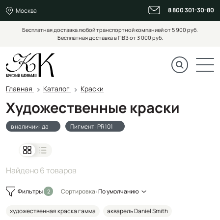
8 800 301-30-80
Москва
Бесплатная доставка любой транспортной компанией от 5 900 руб.
Бесплатная доставка в ПВЗ от 3 000 руб.
Главная
Каталог
Краски
Художественные краски
в наличии: да
Пигмент: PR101
Найдено 6 товаров
Фильтры
Сортировка:
По умолчанию
художественная краска гамма
акварель Daniel Smith