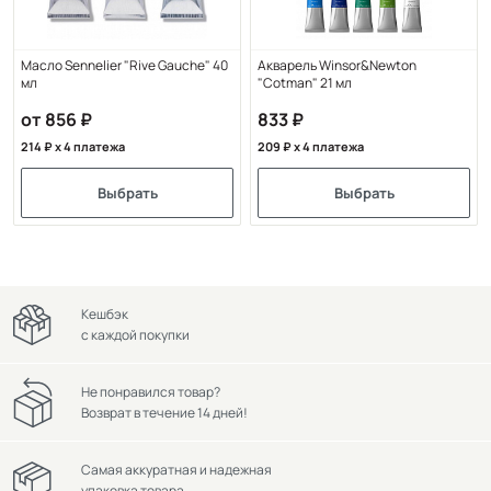
Масло Sennelier "Rive Gauche" 40
Акварель Winsor&Newton
мл
"Cotman" 21 мл
от 856
833
214
x 4 платежа
209
x 4 платежа
Выбрать
Выбрать
Кешбэк
с каждой покупки
Не понравился товар?
Возврат в течение 14 дней!
Самая аккуратная и надежная
упаковка товара