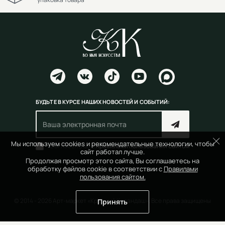
БУДЬТЕ В КУРСЕ НАШИХ НОВОСТЕЙ И СОБЫТИЙ:
Мы используем cookies и рекомендательные технологии, чтобы
Согласен(на) с
правилами пользования сайтом
сайт работал лучше.
Продолжая просмотр этого сайта, Вы соглашаетесь на
обработку файлов cookie в соответствии с
Правилами
пользования сайтом.
© 2014 - 2026 Арт-маркет «Красный Карандаш». Все права защищены
Принять