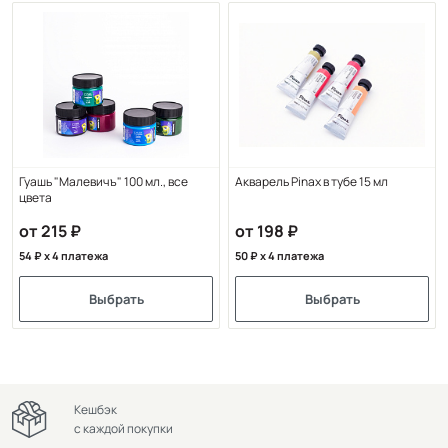
Гуашь "Малевичъ" 100 мл., все
Акварель Pinax в тубе 15 мл
цвета
от 215
от 198
54
x 4 платежа
50
x 4 платежа
Выбрать
Выбрать
Кешбэк
с каждой покупки