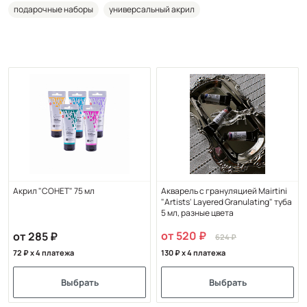
подарочные наборы
универсальный акрил
Акрил "СОНЕТ" 75 мл
Акварель с грануляцией Mairtini
"Artists' Layered Granulating" туба
5 мл, разные цвета
от 520
от 285
624
72
x 4 платежа
130
x 4 платежа
Выбрать
Выбрать