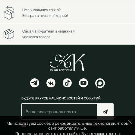
Не понравился товар?
Возврат в течение 14 дней!
Самая аккуратная и надежная
упаковка товара
БУДЬТЕ В КУРСЕ НАШИХ НОВОСТЕЙ И СОБЫТИЙ:
Мы используем cookies и рекомендательные технологии, чтобы
Согласен(на) с
правилами пользования сайтом
сайт работал лучше.
Продолжая просмотр этого сайта, Вы соглашаетесь на