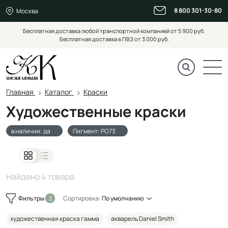
8 800 301-30-80
Москва
Бесплатная доставка любой транспортной компанией от 5 900 руб.
Бесплатная доставка в ПВЗ от 3 000 руб.
Главная
Каталог
Краски
Художественные краски
в наличии: да
Пигмент: PO73
Найдено 4 товара
Фильтры
Сортировка:
По умолчанию
художественная краска гамма
акварель Daniel Smith