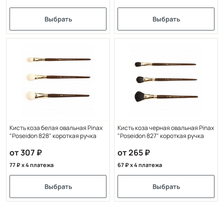
Выбрать
Выбрать
Кисть коза белая овальная Pinax
Кисть коза черная овальная Pinax
"Poseidon 828" короткая ручка
"Poseidon 827" короткая ручка
от 307
от 265
77
x 4 платежа
67
x 4 платежа
Выбрать
Выбрать