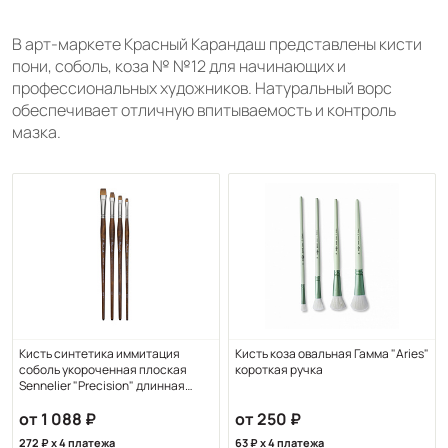
В арт-маркете Красный Карандаш представлены кисти
пони, соболь, коза № №12 для начинающих и
профессиональных художников. Натуральный ворс
обеспечивает отличную впитываемость и контроль
мазка.
Кисть синтетика иммитация
Кисть коза овальная Гамма "Aries"
соболь укороченная плоская
короткая ручка
Sennelier "Precision" длинная
ручка
от 1 088
от 250
272
x 4 платежа
63
x 4 платежа