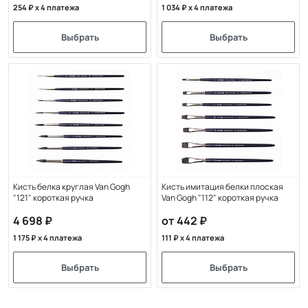
254
x 4 платежа
1 034
x 4 платежа
Выбрать
Выбрать
Кисть белка круглая Van Gogh
Кисть имитация белки плоская
"121" короткая ручка
Van Gogh "112" короткая ручка
4 698
от 442
1 175
x 4 платежа
111
x 4 платежа
Выбрать
Выбрать