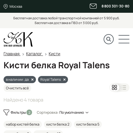
8 800 301-30-80
Москва
Бесплатная доставка любой транспортной компанией от 5 900 руб.
Бесплатная доставка в ПВЗ от 3 000 руб.
Главная
Каталог
Кисти
Кисти белка Royal Talens
в наличии: да
Royal Talens
Очистить всё
Найдено 4 товара
Фильтры
Сортировка:
По умолчанию
набор кистей белка
кисти белка 2
кисти белка 5