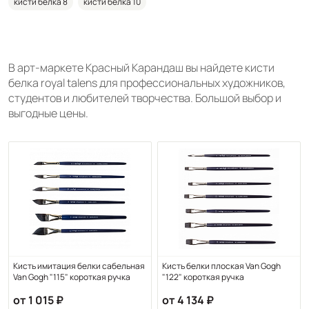
кисти белка 8
кисти белка 10
В арт-маркете Красный Карандаш вы найдете кисти
белка royal talens для профессиональных художников,
студентов и любителей творчества. Большой выбор и
выгодные цены.
Кисть имитация белки сабельная
Кисть белки плоская Van Gogh
Van Gogh "115" короткая ручка
"122" короткая ручка
от 1 015
от 4 134