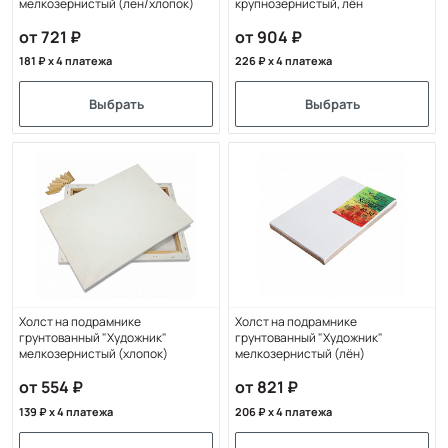
мелкозернистый (лен/хлопок)
крупнозернистый, лён
от 721
от 904
181
x 4 платежа
226
x 4 платежа
Выбрать
Выбрать
Холст на подрамнике
Холст на подрамнике
грунтованный "Художник"
грунтованный "Художник"
мелкозернистый (хлопок)
мелкозернистый (лён)
от 554
от 821
139
x 4 платежа
206
x 4 платежа