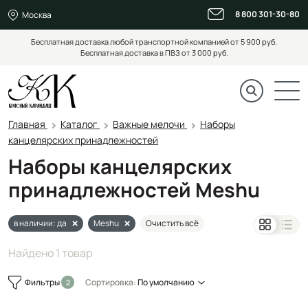
8 800 301-30-80
Москва
Бесплатная доставка любой транспортной компанией от 5 900 руб.
Бесплатная доставка в ПВЗ от 3 000 руб.
Главная
Каталог
Важные мелочи
Наборы
канцелярских принадлежностей
Наборы канцелярских
принадлежностей Meshu
в наличии: да
Meshu
Очистить всё
Найдено 1 товар
Фильтры
Сортировка:
По умолчанию