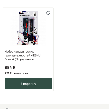
Набор канцелярских
принадлежностей MESHU
"Kawaii", 9 предметов
884
221
x 4 платежа
в корзину