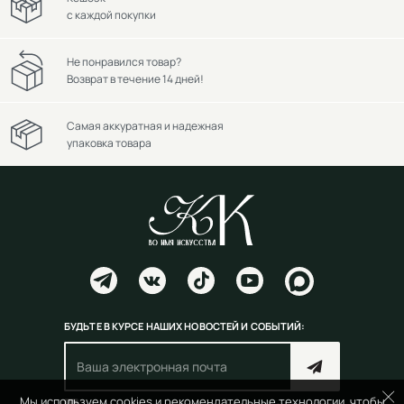
с каждой покупки
Не понравился товар?
Возврат в течение 14 дней!
Самая аккуратная и надежная
упаковка товара
БУДЬТЕ В КУРСЕ НАШИХ НОВОСТЕЙ И СОБЫТИЙ:
Мы используем cookies и рекомендательные технологии, чтобы