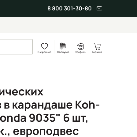
8 800 301-30-80
Избранное
0 бонусов
Профиль
Корзина
ических
 в карандаше Koh-
conda 9035" 6 шт,
к., европодвес