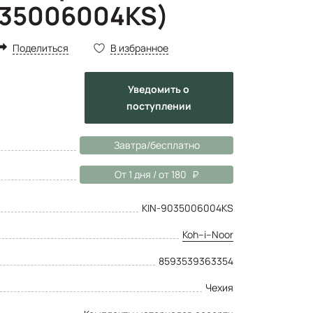
035006004KS)
Поделиться
В избранное
Уведомить
о
поступлении
Завтра/бесплатно
От 1 дня / от 180
KIN-9035006004KS
Koh–i–Noor
8593539363354
Чехия