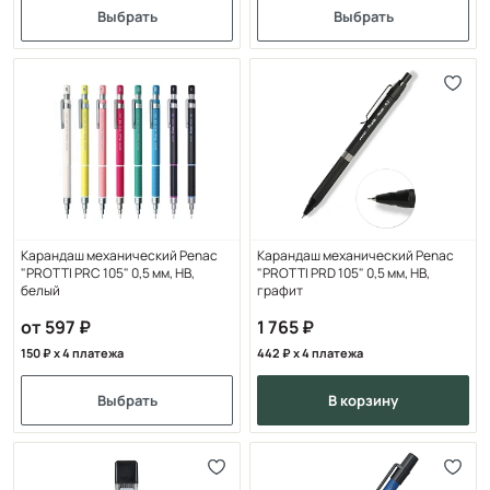
Выбрать
Выбрать
Карандаш механический Penac
Карандаш механический Penac
"PROTTI PRC 105" 0,5 мм, НВ,
"PROTTI PRD 105" 0,5 мм, НВ,
белый
графит
от 597
1 765
150
x 4 платежа
442
x 4 платежа
Выбрать
в корзину