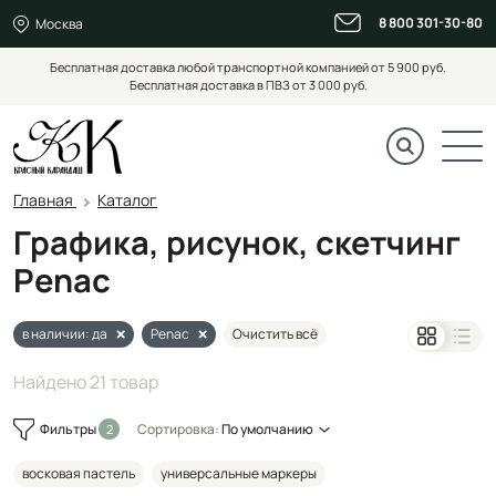
8 800 301-30-80
Москва
Бесплатная доставка любой транспортной компанией от 5 900 руб.
Бесплатная доставка в ПВЗ от 3 000 руб.
Главная
Каталог
Графика, рисунок, скетчинг
Penac
в наличии: да
Penac
Очистить всё
Найдено 21 товар
Фильтры
Сортировка:
По умолчанию
восковая пастель
универсальные маркеры