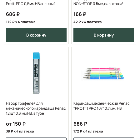
Protti PRC 0,5мм HB зеленый
NON-STOP 0.5мм,салатовый
686
166
172
x 4 платежа
42
x 4 платежа
в корзину
в корзину
Набор грифелей для
Карандаш механический Penac
механического карандаша Penac
"PROTTI PRC 107" 0,7 мм, НВ
12 шт 0,3 мм НВ, в тубе
от 150
686
38
x 4 платежа
172
x 4 платежа