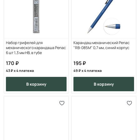
Набор грифелей для
Карандаш механический Penac
механического карандаша Penac
"RB-085М" 0,7 мм, синий корпус
6 шт 1,3 мм НВ, в тубе
170
195
43
x 4 платежа
49
x 4 платежа
в корзину
в корзину