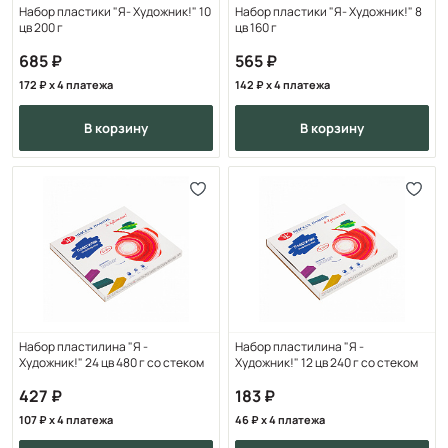
Набор пластики "Я- Художник!" 10
Набор пластики "Я- Художник!" 8
цв 200 г
цв 160 г
685
565
172
x 4 платежа
142
x 4 платежа
в корзину
в корзину
Набор пластилина "Я -
Набор пластилина "Я -
Художник!" 24 цв 480 г со стеком
Художник!" 12 цв 240 г со стеком
427
183
107
x 4 платежа
46
x 4 платежа