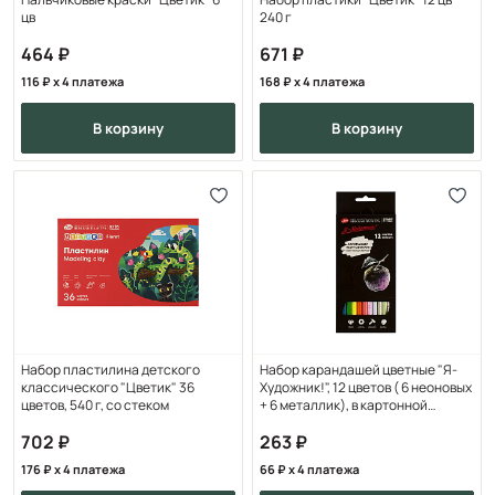
цв
240 г
464
671
116
x 4 платежа
168
x 4 платежа
в корзину
в корзину
Набор пластилина детского
Набор карандашей цветные "Я-
классического "Цветик" 36
Художник!", 12 цветов ( 6 неоновых
цветов, 540 г, со стеком
+ 6 металлик), в картонной
коробке
702
263
176
x 4 платежа
66
x 4 платежа