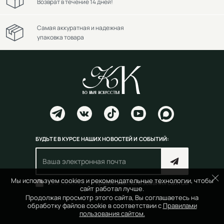
Возврат в течение 14 дней!
Самая аккуратная и надежная
упаковка товара
БУДЬТЕ В КУРСЕ НАШИХ НОВОСТЕЙ И СОБЫТИЙ:
Мы используем cookies и рекомендательные технологии, чтобы
Согласен(на) с
правилами пользования сайтом
сайт работал лучше.
Продолжая просмотр этого сайта, Вы соглашаетесь на
обработку файлов cookie в соответствии с
Правилами
пользования сайтом.