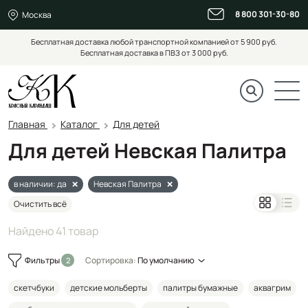
8 800 301-30-80
Москва
Бесплатная доставка любой транспортной компанией от 5 900 руб.
Бесплатная доставка в ПВЗ от 3 000 руб.
Главная
Каталог
Для детей
Для детей Невская Палитра
в наличии: да
Невская Палитра
Очистить всё
Найдено 41 товар
Фильтры
Сортировка:
По умолчанию
скетчбуки
детские мольберты
палитры бумажные
аквагрим