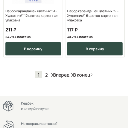
Набор карандашей цветных "Я -
Набор карандашей цветных "Я -
Художник!" 12 цветов, картонная
Художник!" 6 цветов, картонная
упаковка
упаковка
211
117
53
x 4 платежа
30
x 4 платежа
в корзину
в корзину
Вперед
В конец
1
2
Кешбэк
с каждой покупки
Не понравился товар?