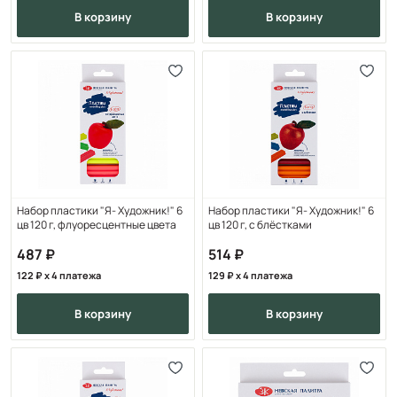
в корзину
в корзину
Набор пластики "Я- Художник!" 6
Набор пластики "Я- Художник!" 6
цв 120 г, флуоресцентные цвета
цв 120 г, с блёстками
487
514
122
x 4 платежа
129
x 4 платежа
в корзину
в корзину