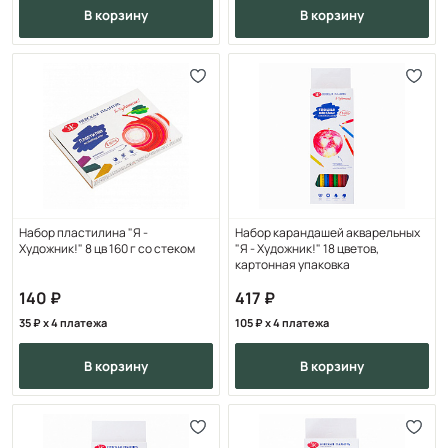
в корзину
в корзину
Набор пластилина "Я -
Набор карандашей акварельных
Художник!" 8 цв 160 г со стеком
"Я - Художник!" 18 цветов,
картонная упаковка
140
417
35
x 4 платежа
105
x 4 платежа
в корзину
в корзину