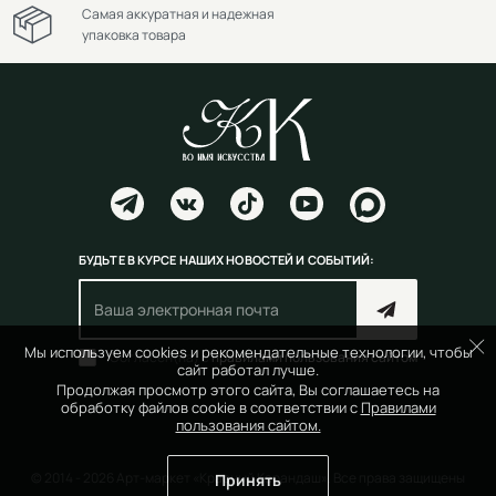
Самая аккуратная и надежная
упаковка товара
БУДЬТЕ В КУРСЕ НАШИХ НОВОСТЕЙ И СОБЫТИЙ:
Мы используем cookies и рекомендательные технологии, чтобы
Согласен(на) с
правилами пользования сайтом
сайт работал лучше.
Продолжая просмотр этого сайта, Вы соглашаетесь на
обработку файлов cookie в соответствии с
Правилами
пользования сайтом.
© 2014 - 2026 Арт-маркет «Красный Карандаш». Все права защищены
Принять