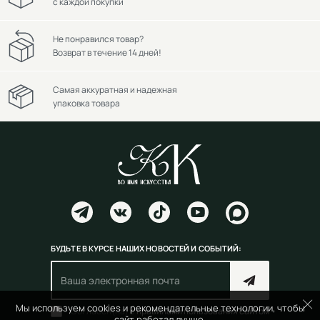
с каждой покупки
Не понравился товар?
Возврат в течение 14 дней!
Самая аккуратная и надежная
упаковка товара
БУДЬТЕ В КУРСЕ НАШИХ НОВОСТЕЙ И СОБЫТИЙ:
Мы используем cookies и рекомендательные технологии, чтобы
Согласен(на) с
правилами пользования сайтом
сайт работал лучше.