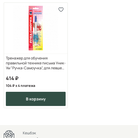
Тренажер для обучения
правильной технике письма Уник-
Ум "Ручка-Самоучка", для левшей,
блистер
414
104
x 4 платежа
в корзину
Кешбэк