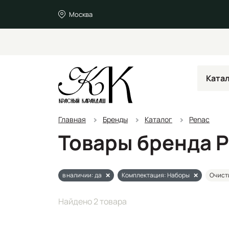
Москва
Ката
Главная
Бренды
Каталог
Penac
Товары бренда 
в наличии: да
Комплектация: Наборы
Очист
Найдено 2 товара