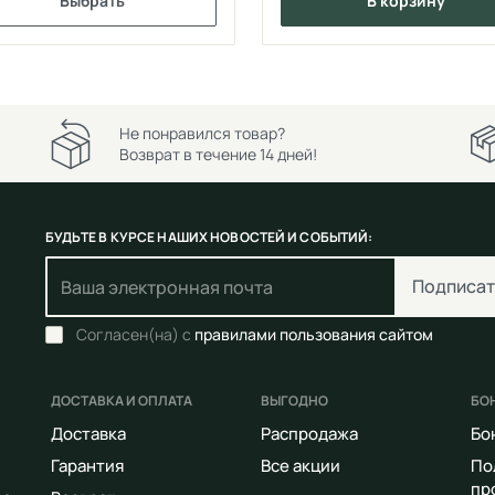
Выбрать
в корзину
Не понравился товар?
Возврат в течение 14 дней!
БУДЬТЕ В КУРСЕ НАШИХ НОВОСТЕЙ И СОБЫТИЙ:
Подписат
Согласен(на) с
правилами пользования сайтом
ДОСТАВКА И ОПЛАТА
ВЫГОДНО
БО
Доставка
Распродажа
Бо
Гарантия
Все акции
По
пр