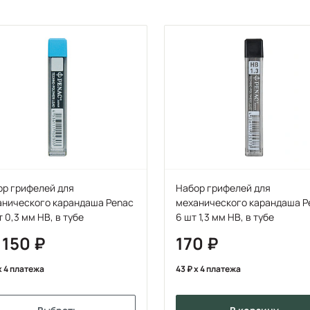
ор грифелей для
Набор грифелей для
анического карандаша Penac
механического карандаша P
т 0,3 мм НВ, в тубе
6 шт 1,3 мм НВ, в тубе
 150
170
x 4 платежа
43
x 4 платежа