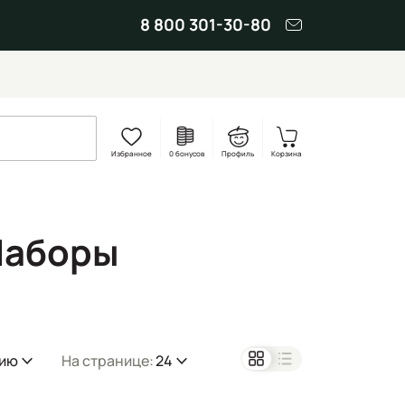
8 800 301-30-80
Избранное
0 бонусов
Профиль
Корзина
Наборы
нию
На странице:
24