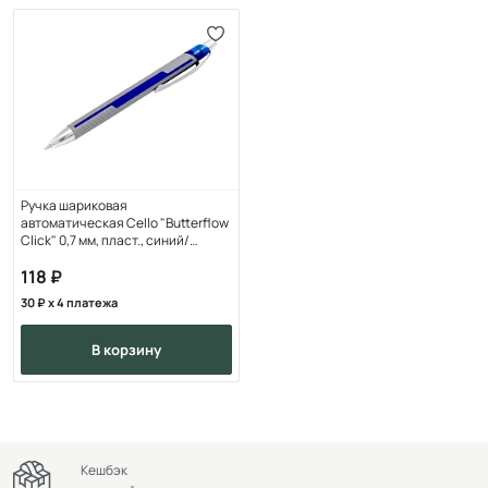
Ручка шариковая
автоматическая Cello "Butterflow
Click" 0,7 мм, пласт., синий/
серебристый, стерж. си
118
30
x 4 платежа
в корзину
Кешбэк