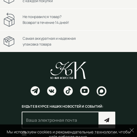
с каждой покупки
Не понравился товар?
Возврат в течение 14 дней!
Самая аккуратная и надежная
упаковка товара
БУДЬТЕ В КУРСЕ НАШИХ НОВОСТЕЙ И СОБЫТИЙ:
Мы используем cookies и рекомендательные технологии, чтобы
Согласен(на) с
правилами пользования сайтом
сайт работал лучше.