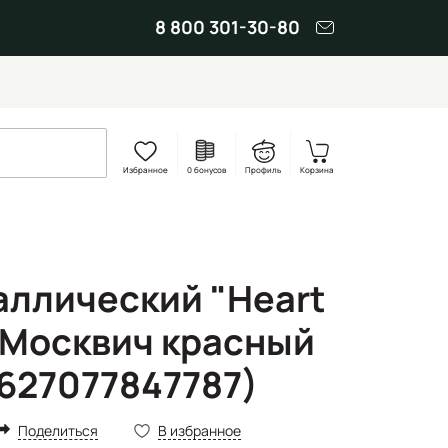
8 800 301-30-80
Избранное
0 бонусов
Профиль
Корзина
аллический "Heart
 Москвич красный
627077847787)
Поделиться
В избранное