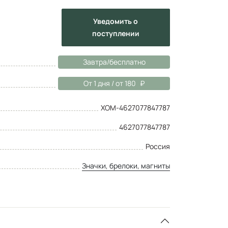
Уведомить
о
поступлении
Завтра/бесплатно
От 1 дня / от 180
ХОМ-4627077847787
4627077847787
Россия
Значки, брелоки, магниты