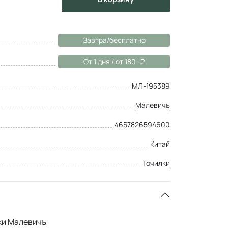
Завтра/бесплатно
От 1 дня / от 180
МЛ-195389
Малевичъ
4657826594600
Китай
Точилки
ки Малевичъ