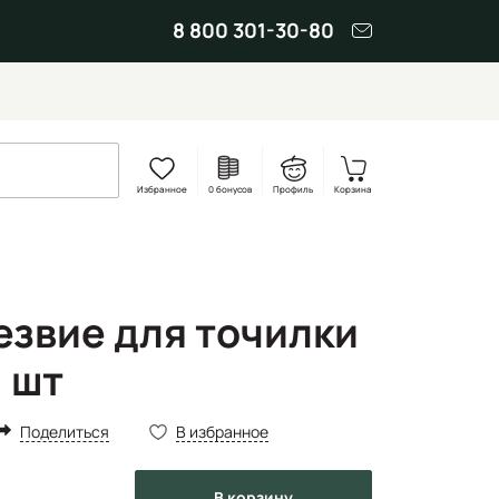
8 800 301-30-80
Избранное
0 бонусов
Профиль
Корзина
езвие для точилки
 шт
Поделиться
В избранное
в корзину