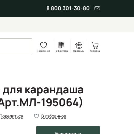
8 800 301-30-80
Избранное
0 бонусов
Профиль
Корзина
 для карандаша
Арт.МЛ-195064)
Поделиться
В избранное
Уведомить
о