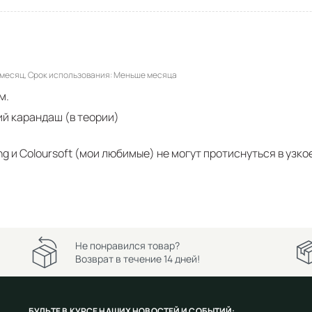
 месяц
Срок использования
Меньше месяца
м.
ий карандаш (в теории)
ng и Coloursoft (мои любимые) не могут протиснуться в узко
Не понравился товар?
Возврат в течение 14 дней!
БУДЬТЕ В КУРСЕ НАШИХ НОВОСТЕЙ И СОБЫТИЙ: