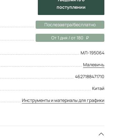
поступлении
Послезавтра/бесплатно
От 1 дня / от 180
МЛ-195064
Малевичъ
4627188471710
Китай
Инструменты и материалы для графики