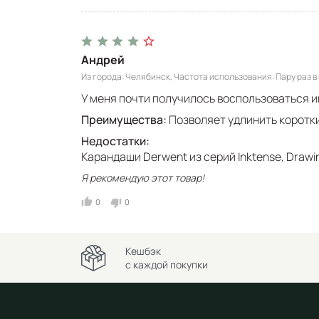
Андрей
Из города
Челябинск
Частота использования
Пару раз в
У меня почти получилось воспользоваться и
Преимущества:
Позволяет удлинить коротк
Недостатки:
Карандаши Derwent из серий Inktense, Drawi
Я рекомендую этот товар!
0
0
Кешбэк
с каждой покупки