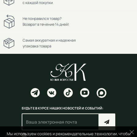
с каждой покупки
Не понравился товар?
Возврат в течение 14 дней!
Самая аккуратная и надежная
упаковка товара
БУДЬТЕ В КУРСЕ НАШИХ НОВОСТЕЙ И СОБЫТИЙ:
Мы используем cookies и рекомендательные технологии, чтобы
Согласен(на) с
правилами пользования сайтом