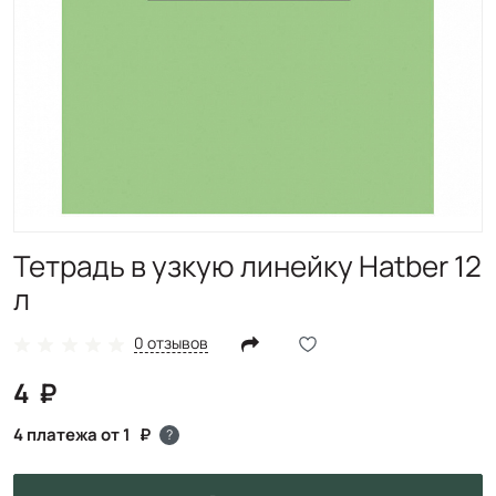
Тетрадь в узкую линейку Hatber 12
л
0 отзывов
4
4 платежа от 1
?