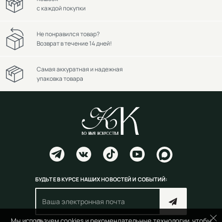
с каждой покупки
Не понравился товар?
Возврат в течение 14 дней!
Самая аккуратная и надежная
упаковка товара
БУДЬТЕ В КУРСЕ НАШИХ НОВОСТЕЙ И СОБЫТИЙ:
Мы используем cookies и рекомендательные технологии, чтобы