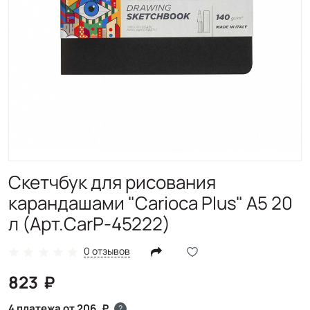
Скетчбук для рисования
карандашами "Carioca Plus" A5 20
л (Арт.CarP-45222)
0 отзывов
823
4 платежа от 206
?