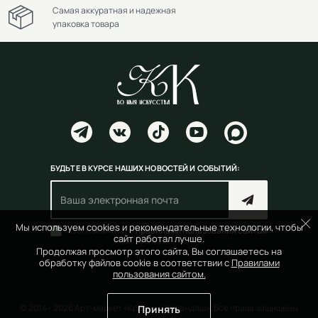
Самая аккуратная и надежная
упаковка товара
БУДЬТЕ В КУРСЕ НАШИХ НОВОСТЕЙ И СОБЫТИЙ:
Мы используем cookies и рекомендательные технологии, чтобы
Согласен(на) с
правилами пользования сайтом
сайт работал лучше.
Продолжая просмотр этого сайта, Вы соглашаетесь на
обработку файлов cookie в соответствии с
Правилами
пользования сайтом.
© 2014 - 2026 Арт-маркет «Красный Карандаш». Все права защищены
Принять