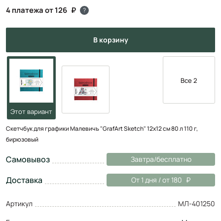
4 платежа от 126
?
в корзину
Все 2
Скетчбук для графики Малевичъ "GrafArt Sketch" 12х12 см 80 л 110 г,
бирюзовый
Самовывоз
Завтра/бесплатно
Доставка
От 1 дня / от 180
Артикул
МЛ-401250