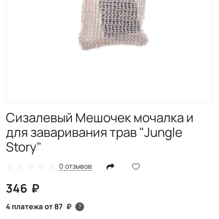
Сизалевый Мешочек мочалка и
для заваривания трав "Jungle
Story"
0 отзывов
346
4 платежа от 87
?