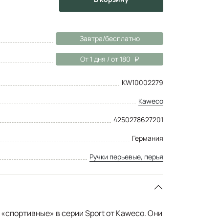
Завтра/бесплатно
От 1 дня / от 180
KW10002279
Kaweco
4250278627201
Германия
Ручки перьевые, перья
 «спортивные» в серии Sport от Kaweco. Они