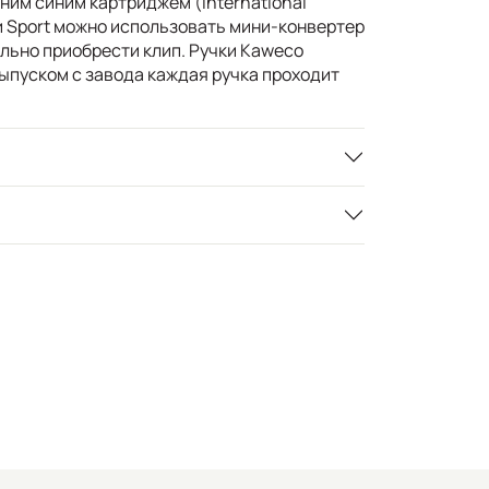
дним синим картриджем (International
ии Sport можно использовать мини-конвертер
ельно приобрести клип. Ручки Kaweco
ыпуском с завода каждая ручка проходит