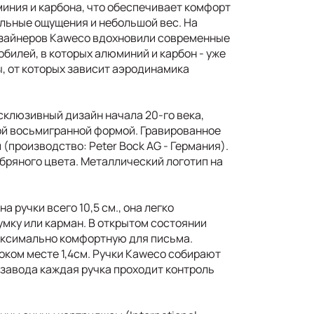
миния и карбона, что обеспечивает комфорт
ильные ощущения и небольшой вес. На
изайнеров Kaweco вдохновили современные
билей, в которых алюминий и карбон - уже
ы, от которых зависит аэродинамика
склюзивный дизайн начала 20-го века,
й восьмигранной формой. Гравированное
(производство: Peter Bock AG - Германия).
бряного цвета. Металлический логотип на
 ручки всего 10,5 см., она легко
мку или карман. В открытом состоянии
максимально комфортную для письма.
оком месте 1,4см. Ручки Kaweco собирают
 завода каждая ручка проходит контроль