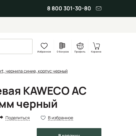
8 800 301-30-80
Избранное
0 бонусов
Профиль
Корзина
rt, чернила синие, корпус черный
евая KAWECO AC
 мм черный
Поделиться
В избранное
в корзину