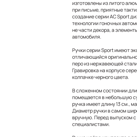
изготовлены из литого алю
при письме, приятные такт
создание серии AC Sport д
технологии гоночных автомо
не части декора, а элемент
автомобиля.
Ручки серии Sport имеют эк
отличающийся оригинально
перо из нержавеющей стали 
Гравировка на корпусе сере
колпачке черного цвета.
В сложенном состоянии длина
помещается в небольшую су
ручка имеет длину 13 см., 
Диаметр ручки в самом шир
вручную. Перед выпуском с
специалистами.