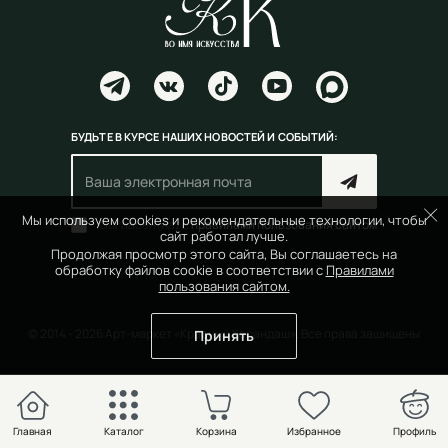
БУДЬТЕ В КУРСЕ НАШИХ НОВОСТЕЙ И СОБЫТИЙ:
Мы используем cookies и рекомендательные технологии, чтобы
Согласен(на) с
правилами пользования сайтом
сайт работал лучше.
Продолжая просмотр этого сайта, Вы соглашаетесь на
обработку файлов cookie в соответствии с
Правилами
пользования сайтом.
© 2014 - 2026 Арт-маркет «Красный Карандаш». Все права защищены
Принять
Главная
Каталог
Корзина
Избранное
Профиль