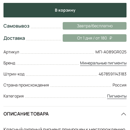
в корзину
Самовывоз
Завтра/бесплатно
Доставка
От 1 дня / от 180
Артикул
МП-A089GR025
Бренд
Минеральные пигменты
Штрих-код
4678591143183
Страна происхождения
Россия
Категория
Пигменты
ОПИСАНИЕ ТОВАРА
Красный охряный пигмент приурочен к месторождению