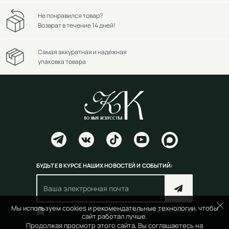
Не понравился товар?
Возврат в течение 14 дней!
Самая аккуратная и надежная
упаковка товара
БУДЬТЕ В КУРСЕ НАШИХ НОВОСТЕЙ И СОБЫТИЙ:
Мы используем cookies и рекомендательные технологии, чтобы
Согласен(на) с
правилами пользования сайтом
сайт работал лучше.
Продолжая просмотр этого сайта, Вы соглашаетесь на