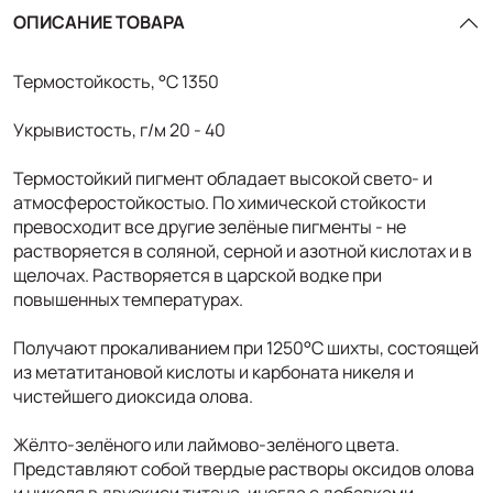
ОПИСАНИЕ ТОВАРА
Термостойкость, °С 1350
Укрывистость, г/м 20 - 40
Термостойкий пигмент обладает высокой свето- и
атмосферостойкостыо. По химической стойкости
превосходит все другие зелёные пигменты - не
растворяется в соляной, серной и азотной кислотах и в
щелочах. Растворяется в царской водке при
повышенных температурах.
Получают прокаливанием при 1250°С шихты, состоящей
из метатитановой кислоты и карбоната никеля и
чистейшего диоксида олова.
Жёлто-зелёного или лаймово-зелёного цвета.
Представляют собой твердые растворы оксидов олова
и никеля в двуокиси титана, иногда с добавками