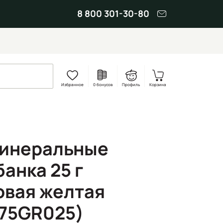
8 800 301-30-80
Избранное
0 бонусов
Профиль
Корзина
Минеральные
анка 25 г
вая желтая
75GR025)