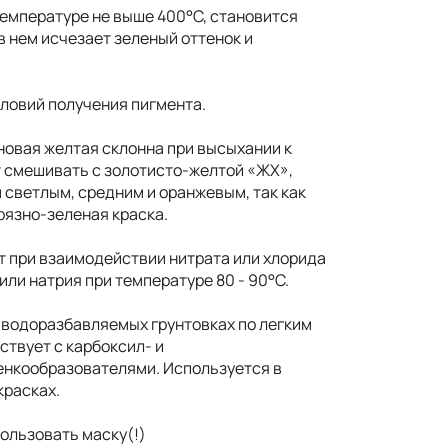
температуре не выше 400°С, становится
в нем исчезает зеленый оттенок и
словий получения пигмента.
ановая желтая склонна при высыхании к
т смешивать с золотисто-желтой «ЖХ»,
светлым, средним и оранжевым, так как
рязно-зеленая краска.
 при взаимодействии нитрата или хлорида
или натрия при температуре 80 - 90°С.
 водоразбавляемых грунтовках по легким
ствует с карбоксил- и
нкообразователями. Используется в
красках.
ользовать маску(!)