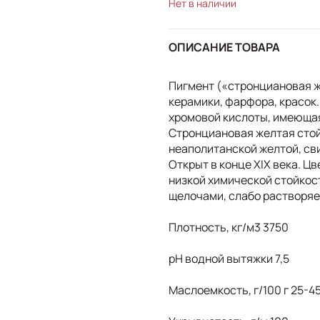
Нет в наличии
ОПИСАНИЕ ТОВАРА
Пигмент («стронциановая ж
керамики, фарфора, красок.
хромовой кислоты, имеюща
Стронциановая желтая стойк
неаполитанской желтой, св
Открыт в конце XIX века. Ц
низкой химической стойкос
щелочами, слабо растворяет
Плотность, кг/м3 3750
pH водной вытяжки 7,5
Маслоемкость, г/100 г 25-4