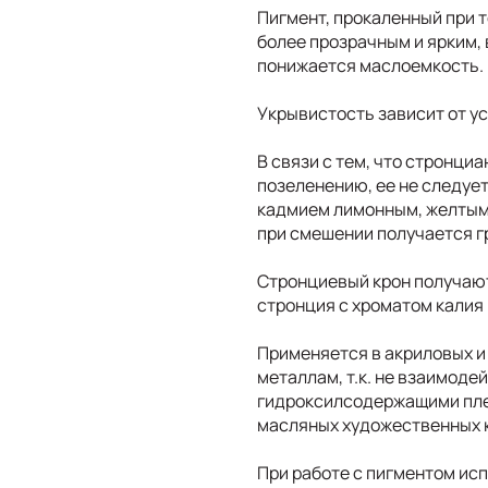
Пигмент, прокаленный при 
более прозрачным и ярким, 
понижается маслоемкость.
Укрывистость зависит от у
В связи с тем, что стронци
позеленению, ее не следуе
кадмием лимонным, желтым 
при смешении получается г
Стронциевый крон получают
стронция с хроматом калия 
Применяется в акриловых и
металлам, т.к. не взаимодей
гидроксилсодержащими пле
масляных художественных 
При работе с пигментом исп