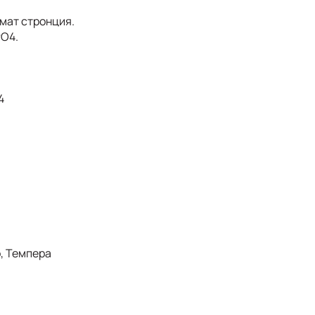
мат стронция.
rO4.
4
, Темпера