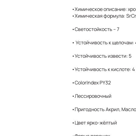
•Химическое описание: хро
•Химическая формула: SrC
•Светостойкость – 7
• Устойчивость к щелочам: 
•Устойчивость извести: 5
•Устойчивость к кислоте: 4
•ColorIndex PY32
•Лессировочный
•Пригодность Акрил, Масло
•Цвет ярко-жёлтый
•Форма порошок