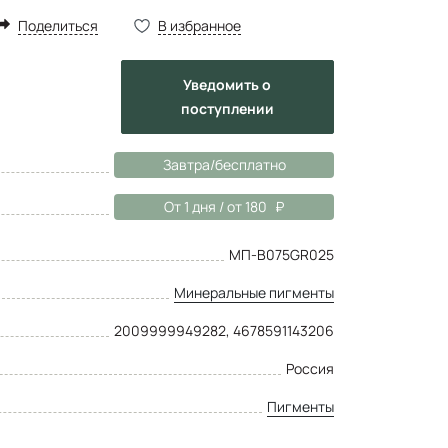
Поделиться
В избранное
Уведомить
о
поступлении
Завтра/бесплатно
От 1 дня / от 180
МП-B075GR025
Минеральные пигменты
2009999949282, 4678591143206
Россия
Пигменты