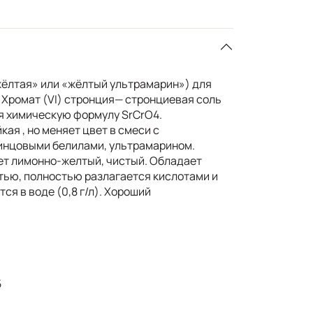
ёлтая» или «жёлтый ультрамарин») для
 Хромат (VI) стронция— стронциевая соль
я химическую формулу SrCrO4.
ая , но меняет цвет в смеси с
инцовыми белилами, ультрамарином.
вет лимонно-желтый, чистый. Обладает
тью, полностью разлагается кислотами и
ся в воде (0,8 г/л). Хороший
5