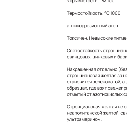
Укрывистость, г/м 100
Термостойкость, °С 1000
антикоррозионный агент.
Токсичен. Невысокие пигме
Светостойкость стронциано
свинцовых, цинковых и бари
Накрашенная отдельно (без
стронциановая желтая за н
становится зеленоватой, а 
образцах, где взят свежеп
отмытый от азотнокислых с
Стронциановая желтая не со
неаполитанской желтой, св
ультрамарином.