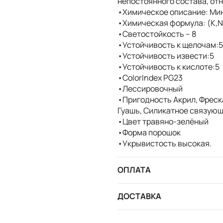
непостоянного состава, отн
•Химическое описание: Ми
•Химическая формула: (K,Na
•Светостойкость – 8
•Устойчивость к щелочам:5
•Устойчивость извести:5
•Устойчивость к кислоте:5
•ColorIndex PG23
•Лессировочный
•Пригодность Акрил, Фреска
Гуашь, Силикатное связующ
•Цвет травяно-зелёный
•Форма порошок
•Укрывистость высокая.
ОПЛАТА
ДОСТАВКА