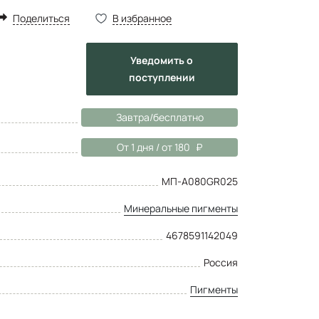
Поделиться
В избранное
Уведомить
о
поступлении
Завтра/бесплатно
От 1 дня / от 180
МП-A080GR025
Минеральные пигменты
4678591142049
Россия
Пигменты