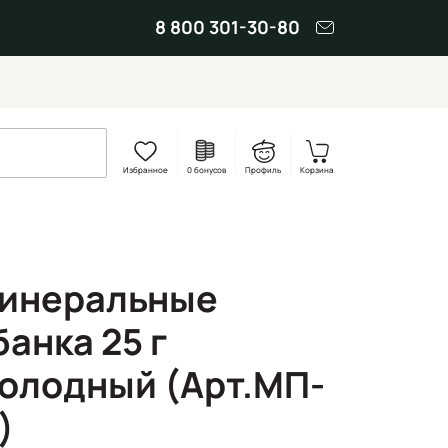
8 800 301-30-80
Избранное
0 бонусов
Профиль
Корзина
Минеральные
анка 25 г
холодный (Арт.МП-
)