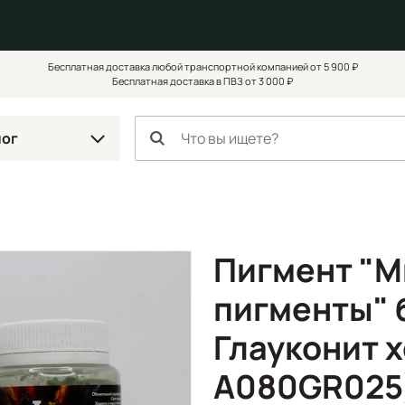
Бесплатная доставка любой транспортной компанией от 5 900 ₽
Бесплатная доставка в ПВЗ от 3 000 ₽
лог
Пигмент "
пигменты" б
Глауконит 
A080GR025