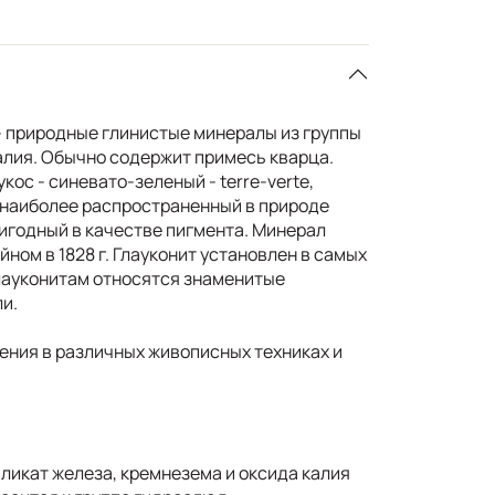
 - природные глинистые минералы из группы
лия. Обычно содержит примесь кварца.
кос - синевато-зеленый - terre-verte,
- наиболее распространенный в природе
ригодный в качестве пигмента. Минерал
ом в 1828 г. Глауконит установлен в самых
глауконитам относятся знаменитые
и.
ения в различных живописных техниках и
икат железа, кремнезема и oксидa калия