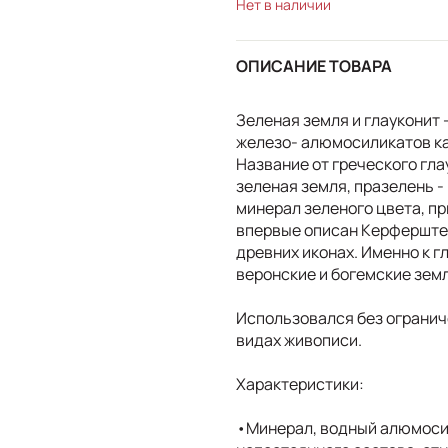
Нет в наличии
ОПИСАНИЕ ТОВАРА
Зеленая земля и глауконит
железо- алюмосиликатов ка
Название от греческого глау
зеленая земля, празелень 
минерал зеленого цвета, п
впервые описан Керферштейн
древних иконах. Именно к 
веронские и богемские земл
Использовался без огранич
видах живописи.
Характеристики:
•Минерал, водный алюмосил