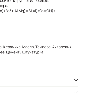
осится к группе гидрослюд.
нерал
)(Fe3+,Al,Mg)₂(Si,Al)₄O₁₀(OH)₂
, Керамика, Масло, Темпера, Акварель /
ее, Цемент / Штукатурка