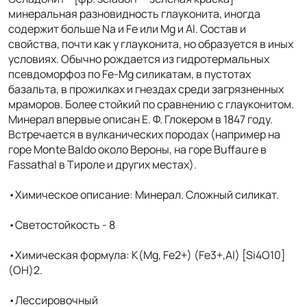
минеральная разновидность глауконита, иногда
содержит больше Na и Fe или Mg и Аl. Состав и
свойства, почти как у глауконита, но образуется в иных
условиях. Обычно рождается из гидротермальных
псевдоморфоз по Fe-Mg силикатам, в пустотах
базальта, в прожилках и гнездах среди загрязненных
мраморов. Более стойкий по сравнению с глауконитом.
Минерал впервые описан Е. Ф. Глокером в 1847 году.
Встречается в вулканических породах (например на
горе Monte Baldo около Вероны, на горе Buffaure в
Fassathal в Тироле и других местах).
•Химическое описание: Минерал. Сложный силикат.
•Светостойкость - 8
•Химическая формула: K(Mg, Fe2+) (Fe3+,Al) [Si4О10]
(ОH)2.
•Лессировочный