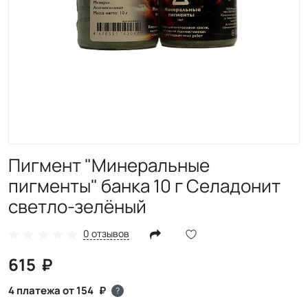
Пигмент "Минеральные
пигменты" банка 10 г Селадонит
светло-зелёный
0 отзывов
615
4 платежа от 154
?