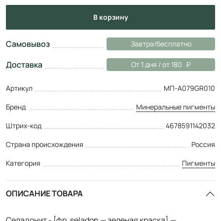
в корзину
Самовывоз
Завтра/бесплатно
Доставка
От 1 дня / от 180
Артикул
МП-A079GR010
Бренд
Минеральные пигменты
Штрих-код
4678591142032
Страна происхождения
Россия
Категория
Пигменты
ОПИСАНИЕ ТОВАРА
Селадонит - [фр. seladon — зеленая краска] —