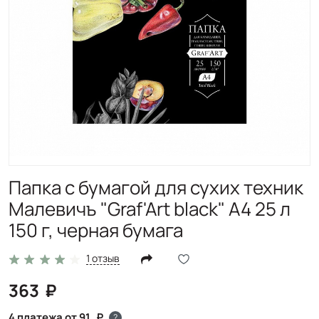
Папка с бумагой для сухих техник
Малевичъ "Graf'Art black" А4 25 л
150 г, черная бумага
1 отзыв
363
4 платежа от 91
?