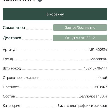
в корзину
Самовывоз
Завтра/бесплатно
Доставка
От 1 дня / от 180
Артикул
МЛ-402314
Бренд
Малевичъ
Штрих-код
4627157794147
Страна происхождения
Китай
Плотность
150 г/м²
Состав
Целлюлоза 100%
Категория
Бумага для графики и эскизов