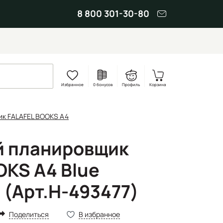
8 800 301-30-80
Избранное
0 бонусов
Профиль
Корзина
к FALAFEL BOOKS А4
й планировщик
OKS А4 Blue
 (Арт.Н-493477)
Поделиться
В избранное