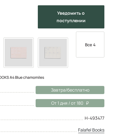
Уведомить
о
поступлении
Все 4
OKS А4 Blue chamomiles
Завтра/бесплатно
От 1 дня / от 180
Н-493477
Falafel Books