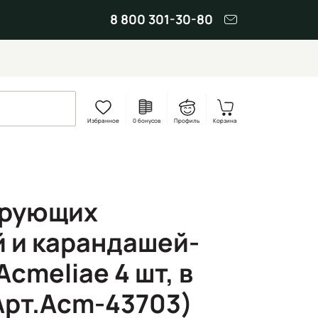
8 800 301-30-80
Избранное
0 бонусов
Профиль
Корзина
ирующих
 и карандашей-
cmeliae 4 шт, в
Арт.Acm-43703)