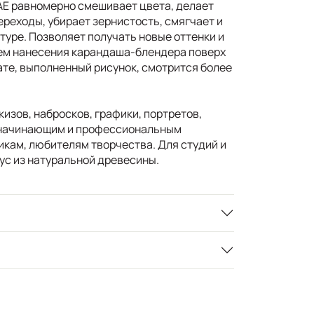
E равномерно смешивает цвета, делает
реходы, убирает зернистость, смягчает и
туре. Позволяет получать новые оттенки и
тем нанесения карандаша-блендера поверх
ате, выполненный рисунок, смотрится более
кизов, набросков, графики, портретов,
 начинающим и профессиональным
икам, любителям творчества. Для студий и
ус из натуральной древесины.