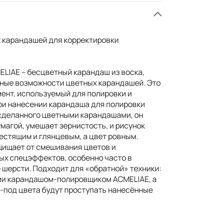
 карандашей для корректировки
LIAE – бесцветный карандаш из воска,
ые возможности цветных карандашей. Это
нт, используемый для полировки и
ри нанесении карандаша для полировки
 сделанного цветными карандашами, он
магой, умешает зернистость, и рисунок
естящим и глянцевым, а цвет ровным.
щищает от смешивания цветов и
ых спецэффектов, особенно часто в
 шерсти. Подходит для «обратной» техники:
ии карандашом-полировщиком ACMELIAE, а
з-под цвета будут проступать нанесённые